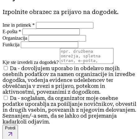
Izpolnite obrazec za prijavo na dogodek.
Ime in priimek
*
E-pošta
*
Organizacija
Funkcija
Kje ste izvedeli za dogodek?
Da - dovoljujem uporabo in obdelavo mojih
osebnih podatkov za namen organizacije in izvedbe
dogodka, vodenja evidence udeležencev ter
obveščanja v zvezi s prijavo, potekom in
aktivnostmi, povezanimi z dogodkom.
Da - soglašam, da organizator moje osebne
podatke uporablja za pošiljanje novičnikov, obvestil
in drugih vsebin, povezanih z njegovim delovanjem.
Seznanjen/-a sem, da se lahko od prejemanja
kadarkoli odjavim.
Potrdi