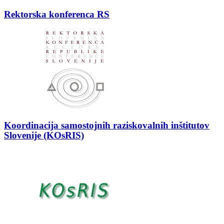
Rektorska konferenca RS
Koordinacija samostojnih raziskovalnih inštitutov
Slovenije (KOsRIS)