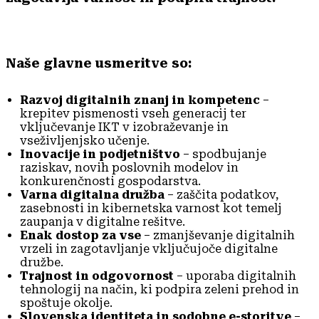
Naše glavne usmeritve so:
Razvoj digitalnih znanj in kompetenc
–
krepitev pismenosti vseh generacij ter
vključevanje IKT v izobraževanje in
vseživljenjsko učenje.
Inovacije in podjetništvo
– spodbujanje
raziskav, novih poslovnih modelov in
konkurenčnosti gospodarstva.
Varna digitalna družba
– zaščita podatkov,
zasebnosti in kibernetska varnost kot temelj
zaupanja v digitalne rešitve.
Enak dostop za vse
– zmanjševanje digitalnih
vrzeli in zagotavljanje vključujoče digitalne
družbe.
Trajnost in odgovornost
– uporaba digitalnih
tehnologij na način, ki podpira zeleni prehod in
spoštuje okolje.
Slovenska identiteta in sodobne e-storitve
–