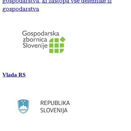
gospodarstva, ki zastopa vse deležnike iz
gospodarstva
Vlada RS